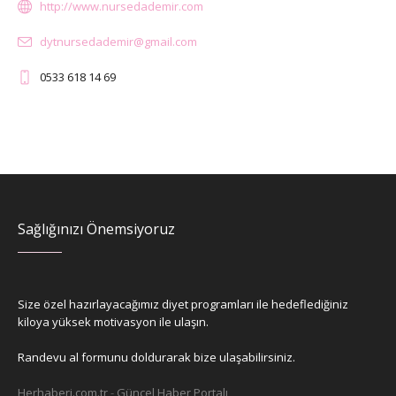
http://www.nursedademir.com
dytnursedademir@gmail.com
0533 618 14 69
Sağlığınızı Önemsiyoruz
Size özel hazırlayacağımız diyet programları ile hedeflediğiniz
kiloya yüksek motivasyon ile ulaşın.
Randevu al formunu doldurarak bize ulaşabilirsiniz.
Herhaberi.com.tr
-
Güncel Haber Portalı