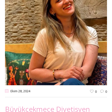
Ekim 28
, 2024
0
0
Büyükçekmece Diyetisyen