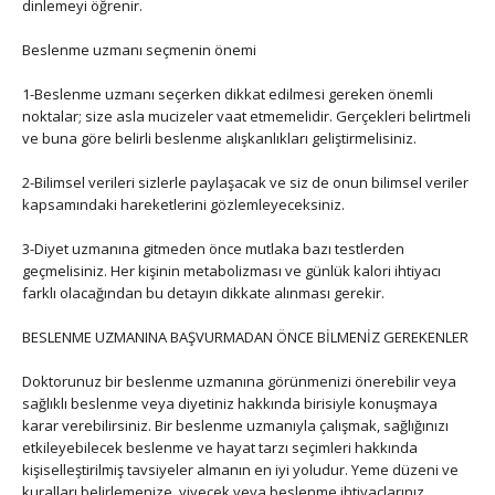
dinlemeyi öğrenir.
Beslenme uzmanı seçmenin önemi
1-Beslenme uzmanı seçerken dikkat edilmesi gereken önemli
noktalar; size asla mucizeler vaat etmemelidir. Gerçekleri belirtmeli
ve buna göre belirli beslenme alışkanlıkları geliştirmelisiniz.
2-Bilimsel verileri sizlerle paylaşacak ve siz de onun bilimsel veriler
kapsamındaki hareketlerini gözlemleyeceksiniz.
3-Diyet uzmanına gitmeden önce mutlaka bazı testlerden
geçmelisiniz. Her kişinin metabolizması ve günlük kalori ihtiyacı
farklı olacağından bu detayın dikkate alınması gerekir.
BESLENME UZMANINA BAŞVURMADAN ÖNCE BİLMENİZ GEREKENLER
Doktorunuz bir beslenme uzmanına görünmenizi önerebilir veya
sağlıklı beslenme veya diyetiniz hakkında birisiyle konuşmaya
karar verebilirsiniz. Bir beslenme uzmanıyla çalışmak, sağlığınızı
etkileyebilecek beslenme ve hayat tarzı seçimleri hakkında
kişiselleştirilmiş tavsiyeler almanın en iyi yoludur. Yeme düzeni ve
kuralları belirlemenize, yiyecek veya beslenme ihtiyaçlarınız