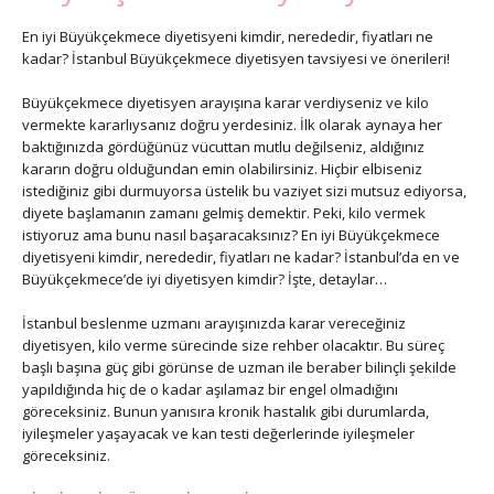
En iyi Büyükçekmece diyetisyeni kimdir, nerededir, fiyatları ne
kadar? İstanbul Büyükçekmece diyetisyen tavsiyesi ve önerileri!
Büyükçekmece diyetisyen arayışına karar verdiyseniz ve kilo
vermekte kararlıysanız doğru yerdesiniz. İlk olarak aynaya her
baktığınızda gördüğünüz vücuttan mutlu değilseniz, aldığınız
kararın doğru olduğundan emin olabilirsiniz. Hiçbir elbiseniz
istediğiniz gibi durmuyorsa üstelik bu vaziyet sizi mutsuz ediyorsa,
diyete başlamanın zamanı gelmiş demektir. Peki, kilo vermek
istiyoruz ama bunu nasıl başaracaksınız? En iyi Büyükçekmece
diyetisyeni kimdir, nerededir, fiyatları ne kadar? İstanbul’da en ve
Büyükçekmece’de iyi diyetisyen kimdir? İşte, detaylar…
İstanbul beslenme uzmanı arayışınızda karar vereceğiniz
diyetisyen, kilo verme sürecinde size rehber olacaktır. Bu süreç
başlı başına güç gibi görünse de uzman ile beraber bilinçli şekilde
yapıldığında hiç de o kadar aşılamaz bir engel olmadığını
göreceksiniz. Bunun yanısıra kronik hastalık gibi durumlarda,
iyileşmeler yaşayacak ve kan testi değerlerinde iyileşmeler
göreceksiniz.