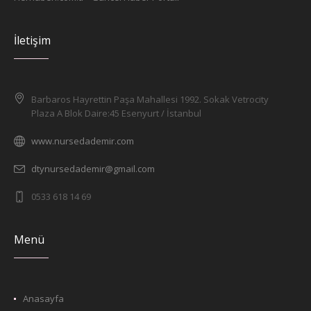
İletişim
Barbaros Hayrettin Paşa Mahallesi 1992. Sokak Vetrocity
Plaza A Blok Daire:45 Esenyurt / İstanbul
www.nursedademir.com
dtynursedademir@gmail.com
0533 618 14 69
Menü
Anasayfa