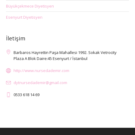
Büyükçekmece Diyetisyen
Esenyurt Diyetisyen
İletişim
Barbaros Hayrettin Paşa Mahallesi 1992. Sokak Vetrocity
Plaza A Blok Daire:45 Esenyurt / İstanbul
http://www.nursedademir.com
dytnursedademir@gmail.com
0533 618 14 69