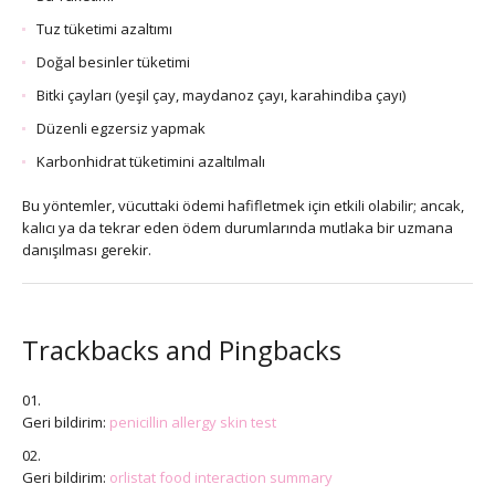
Tuz tüketimi azaltımı
Doğal besinler tüketimi
Bitki çayları (yeşil çay, maydanoz çayı, karahindiba çayı)
Düzenli egzersiz yapmak
Karbonhidrat tüketimini azaltılmalı
Bu yöntemler, vücuttaki ödemi hafifletmek için etkili olabilir; ancak,
kalıcı ya da tekrar eden ödem durumlarında mutlaka bir uzmana
danışılması gerekir.
Trackbacks and Pingbacks
Geri bildirim:
penicillin allergy skin test
Geri bildirim:
orlistat food interaction summary