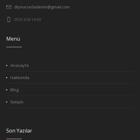
dtynursedademir@gmail.com
0533 618 14 69
Menü
Anasayfa
Hakkımda
Blog
İletişim
Son Yazılar