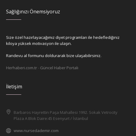
Sağlığınızı Önemsiyoruz
Size özel hazırlayacağımız diyet programları ile hedeflediğiniz
kiloya yüksek motivasyon ile ulaşın.
Randevu al formunu doldurarak bize ulaşabilirsiniz.
Herhaberi.com.tr
-
Güncel Haber Portalı
İletişim
Barbaros Hayrettin Paşa Mahallesi 1992. Sokak Vetrocity
Plaza A Blok Daire:45 Esenyurt / İstanbul
www.nursedademir.com