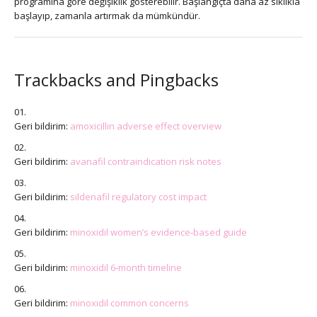
programına göre değişiklik gösterebilir. Başlangıçta daha az sıklıkla
başlayıp, zamanla artırmak da mümkündür.
Trackbacks and Pingbacks
Geri bildirim:
amoxicillin adverse effect overview
Geri bildirim:
avanafil contraindication risk notes
Geri bildirim:
sildenafil regulatory cost impact
Geri bildirim:
minoxidil women’s evidence‑based guide
Geri bildirim:
minoxidil 6‑month timeline
Geri bildirim:
minoxidil common concerns