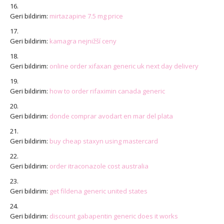
Geri bildirim:
mirtazapine 7.5 mg price
Geri bildirim:
kamagra nejnižší ceny
Geri bildirim:
online order xifaxan generic uk next day delivery
Geri bildirim:
how to order rifaximin canada generic
Geri bildirim:
donde comprar avodart en mar del plata
Geri bildirim:
buy cheap staxyn using mastercard
Geri bildirim:
order itraconazole cost australia
Geri bildirim:
get fildena generic united states
Geri bildirim:
discount gabapentin generic does it works