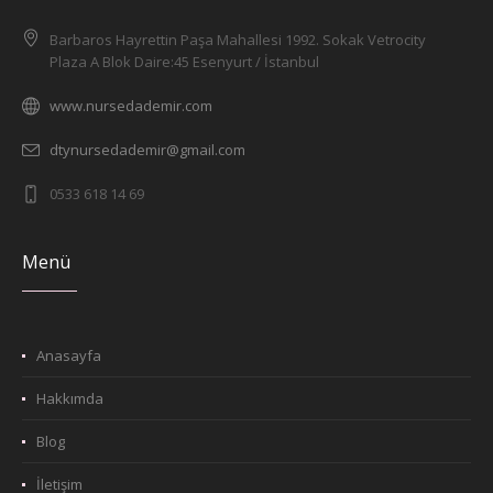
Barbaros Hayrettin Paşa Mahallesi 1992. Sokak Vetrocity
Plaza A Blok Daire:45 Esenyurt / İstanbul
www.nursedademir.com
dtynursedademir@gmail.com
0533 618 14 69
Menü
Anasayfa
Hakkımda
Blog
İletişim