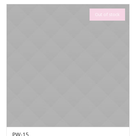
Out of stock
PW-15