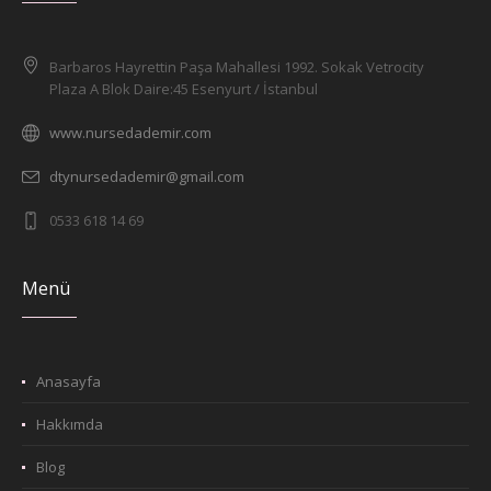
Barbaros Hayrettin Paşa Mahallesi 1992. Sokak Vetrocity
Plaza A Blok Daire:45 Esenyurt / İstanbul
www.nursedademir.com
dtynursedademir@gmail.com
0533 618 14 69
Menü
Anasayfa
Hakkımda
Blog