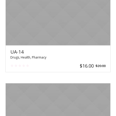
UA-14
Drugs
,
Health
,
Pharmacy
Original
Current
$
16.00
$
20.00
price
price
was:
is:
$20.00.
$16.00.