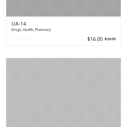
UA-14
Drugs
,
Health
,
Pharmacy
Original
Current
$
16.00
$
20.00
price
price
was:
is:
$20.00.
$16.00.