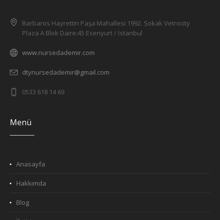
Barbaros Hayrettin Paşa Mahallesi 1992. Sokak Vetrocity
Plaza A Blok Daire:45 Esenyurt / İstanbul
www.nursedademir.com
dtynursedademir@gmail.com
0533 618 14 69
Menü
Anasayfa
Hakkımda
Blog