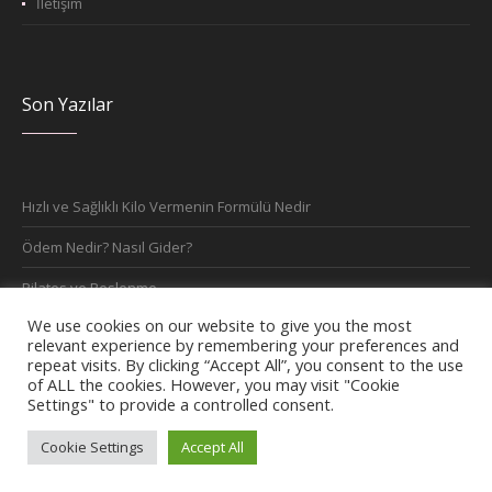
İletişim
Son Yazılar
Hızlı ve Sağlıklı Kilo Vermenin Formülü Nedir
Ödem Nedir? Nasıl Gider?
Pilates ve Beslenme
We use cookies on our website to give you the most
Büyükçekmece Diyetisyen
relevant experience by remembering your preferences and
repeat visits. By clicking “Accept All”, you consent to the use
Esenyurt Diyetisyen
of ALL the cookies. However, you may visit "Cookie
Settings" to provide a controlled consent.
Cookie Settings
Accept All
©2022 / nursedademir.com