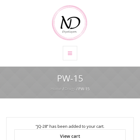
PW-15
Home
/
Drugs
/ PW-15
“JQ-28” has been added to your cart.
View cart