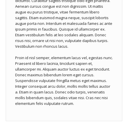
dictumst. Curabitur sagittis tristique odio eget pharetra.
Aenean cursus congue est non dignissim. Ut mattis
augue eu purus tristique, vitae fermentum libero
sagittis. Etiam euismod magna neque, suscipit lobortis
augue porta non. Interdum et malesuada fames ac ante
ipsum primis in faucibus. Quisque id ullamcorper ex.
Etiam vestibulum felis at leo sodales aliquam. Donec
risus nisi, ornare ut nisi non, vulputate dapibus turpis.
Vestibulum non rhoncus lacus.
Proin id nisl semper, elementum lacus vel, egestas nunc.
Praesent id libero lacinia, tincidunt sapien et,
ullamcorper mi. Aliquam auctor luctus ex eget tincidunt.
Donec maximus bibendum lorem eget cursus.
Suspendisse vulputate fringilla metus eget maximus.
Integer consequat arcu dolor, mollis mollis tellus auctor
a. Etiam in quam lacus. Donec odio turpis, venenatis
mollis bibendum quis, sodales vitae nisi. Cras nec nisi
elementum felis vulputate rutrum.