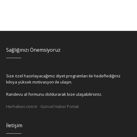
Sağlığınızı Önemsiyoruz
Size özel hazırlayacağımız diyet programları ile hedeflediğiniz
kiloya yüksek motivasyon ile ulaşın.
Randevu al formunu doldurarak bize ulaşabilirsiniz.
Herhaberi.com.tr
-
Güncel Haber Portalı
İletişim